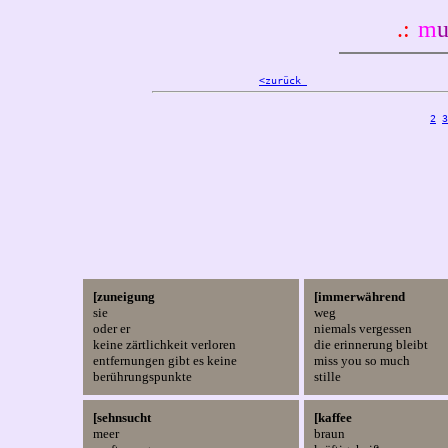
.:
m
u
<zurück 
                       
2
3
[zuneigung
[immerwährend
sie
weg 
oder er
niemals vergessen 
keine zärtlichkeit verloren
die erinnerung bleibt 
entfernungen gibt es keine
miss you so much 
berührungspunkte
stille
[sehnsucht
[kaffee
meer 
braun