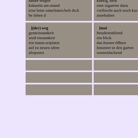
sanfte wogen
kräftig, heiß
kräuseln am strand
eine zigarette dazu
eine brise umschmeichelt dich 
vielleicht auch noch ku
be leben d
innehalten
[(der) weg
[mai
gemeinsamkeit
freudestrahlend
wird einsamkeit
ein blick
ein traum zerplatzt
das fenster öffnen
auf zu neuen ufern 
hinunter in den garten
altspuren
sonnenlachend