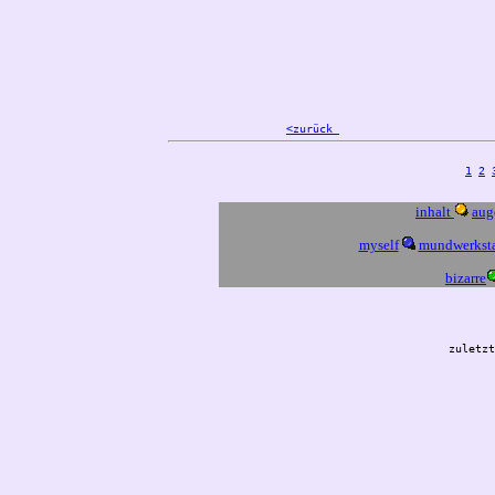
<zurück 
                       
1
2
inhalt
aug
myself
mundwerksta
bizarre
zuletzt