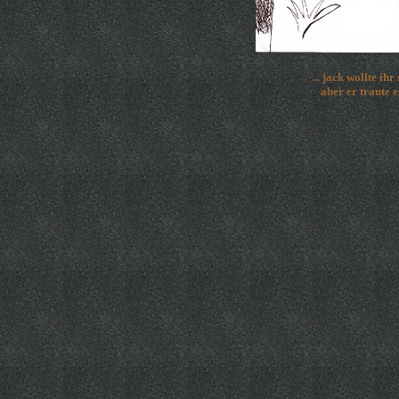
... jack wollte ih
aber er traute es