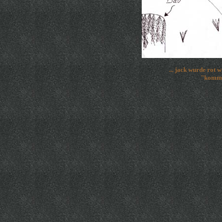
... jack wurde rot 
"komm m