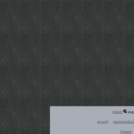
inhalt
aug
myself
mundwerksta
bizarre