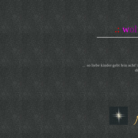
.:
 w
ol
...  so liebe kinder gebt fein ach
d